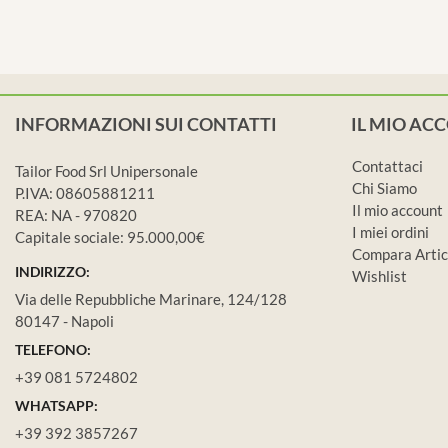
INFORMAZIONI SUI CONTATTI
IL MIO AC
Contattaci
Tailor Food Srl Unipersonale
Chi Siamo
P.IVA: 08605881211
Il mio account
REA: NA - 970820
I miei ordini
Capitale sociale: 95.000,00€
Compara Artic
INDIRIZZO:
Wishlist
Via delle Repubbliche Marinare, 124/128
80147 - Napoli
TELEFONO:
+39 081 5724802
WHATSAPP:
+39 392 3857267