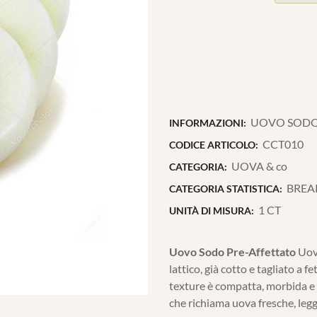
UOVO SODO p
INFORMAZIONI:
CCT010
CODICE ARTICOLO:
UOVA & co
CATEGORIA:
BREA
CATEGORIA STATISTICA:
1 CT
UNITÀ DI MISURA:
Uovo Sodo Pre-Affettato
Uovo
lattico, già cotto e tagliato a f
texture è compatta, morbida e
che richiama uova fresche, legg