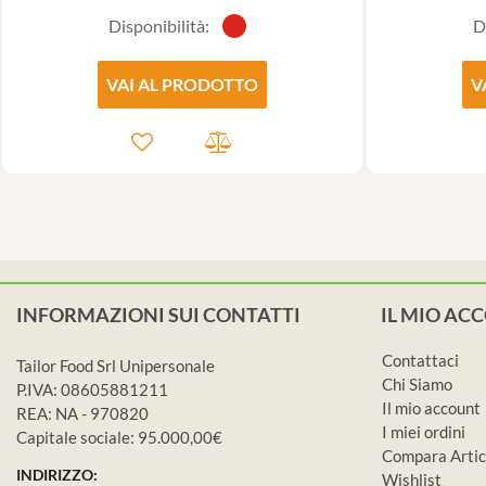
Disponibilità:
D
VAI AL PRODOTTO
V
INFORMAZIONI SUI CONTATTI
IL MIO AC
Contattaci
Tailor Food Srl Unipersonale
Chi Siamo
P.IVA: 08605881211
Il mio account
REA: NA - 970820
I miei ordini
Capitale sociale: 95.000,00€
Compara Artic
INDIRIZZO:
Wishlist